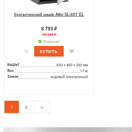
Бухгалтерский шкаф Aiko SL-65Т EL
8 793 ₽
10 345 ₽
В наличии*
ВxШxГ
630 x 460 x 340 мм
Вес
17 кг
Замок
кодовый электронный
1
2
→