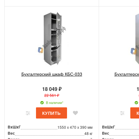
Бухгалтерский шкаф КБС-033
Бухгалтерс
18 049 ₽
1
22 561 ₽
В наличии*
ВxШxГ
ВxШxГ
1550 x 470 x 390 мм
Вес
Вес
48 кг