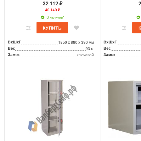
32 112 ₽
2
40 140 ₽
В наличии*
ВxШxГ
ВxШxГ
1850 x 880 x 390 мм
Вес
Вес
93 кг
Замок
Замок
ключевой