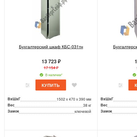
Бухгалтерский шкаф КБС-031тн
Бухгалтерс
13 723 ₽
1
17 154 ₽
В наличии*
ВxШxГ
ВxШxГ
1502 x 470 x 390 мм
Вес
Вес
38 кг
Замок
Замок
ключевой