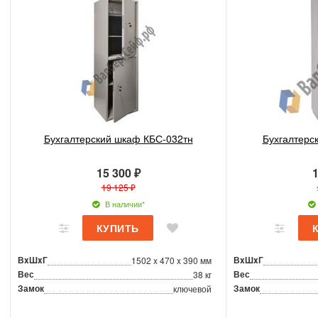
Бухгалтерский шкаф КБС-032тн
Бухгалтерс
15 300 ₽
1
19 125 ₽
В наличии*
ВxШxГ
ВxШxГ
1502 x 470 x 390 мм
Вес
Вес
38 кг
Замок
Замок
ключевой