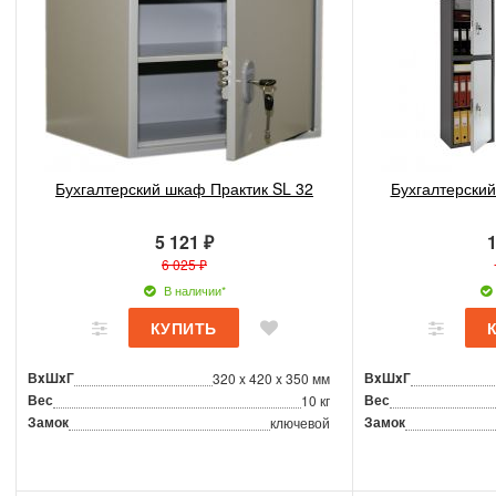
Бухгалтерский шкаф Практик SL 32
Бухгалтерский
5 121 ₽
1
6 025 ₽
В наличии*
ВxШxГ
ВxШxГ
320 x 420 x 350 мм
Вес
Вес
10 кг
Замок
Замок
ключевой