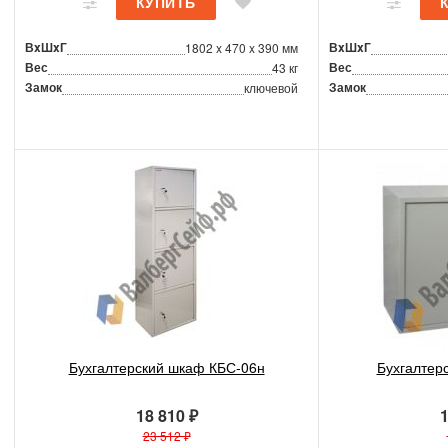
ВxШxГ
ВxШxГ
1802 x 470 x 390 мм
Вес
Вес
43 кг
Замок
Замок
ключевой
Бухгалтерский шкаф КБС-06н
Бухгалтер
18 810 ₽
1
23 512 ₽