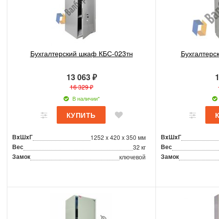
Бухгалтерский шкаф КБС-023тн
Бухгалтерс
13 063 ₽
1
16 329 ₽
В наличии*
ВxШxГ
ВxШxГ
1252 x 420 x 350 мм
Вес
Вес
32 кг
Замок
Замок
ключевой