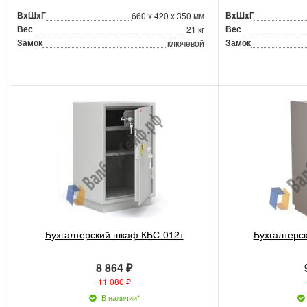
ВxШxГ
ВxШxГ
660 x 420 x 350 мм
Вес
Вес
21 кг
Замок
Замок
ключевой
Бухгалтерский шкаф КБС-012т
Бухгалтерс
8 864 ₽
11 080 ₽
В наличии*