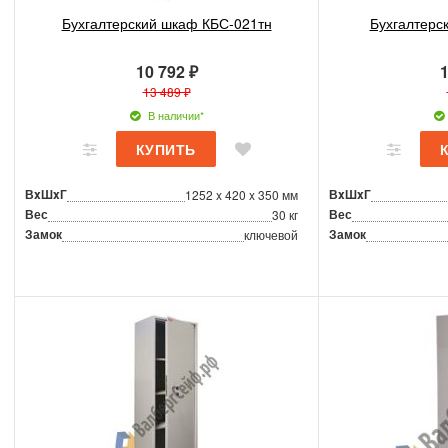
Бухгалтерский шкаф КБС-021тн
Бухгалтерс
10 792 ₽
1
13 489 ₽
В наличии*
ВxШxГ
ВxШxГ
1252 x 420 x 350 мм
Вес
Вес
30 кг
Замок
Замок
ключевой