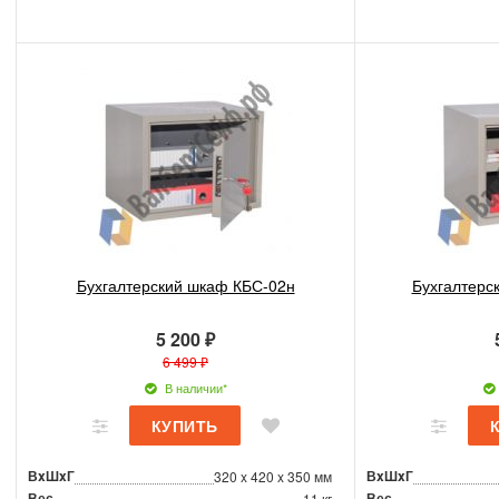
Бухгалтерский шкаф КБС-02н
Бухгалтерс
5 200 ₽
6 499 ₽
В наличии*
ВxШxГ
ВxШxГ
320 x 420 x 350 мм
Вес
Вес
11 кг