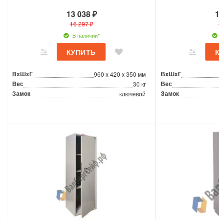
13 038 ₽
1
16 297 ₽
В наличии*
ВxШxГ
ВxШxГ
960 x 420 x 350 мм
Вес
Вес
30 кг
Замок
Замок
ключевой