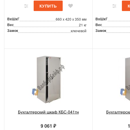
ВxШxГ
ВxШxГ
660 x 420 x 350 мм
Вес
Вес
21 кг
Замок
Замок
ключевой
Бухгалтерский шкаф КБС-041тн
Бухгалтерск
9 061 ₽
1