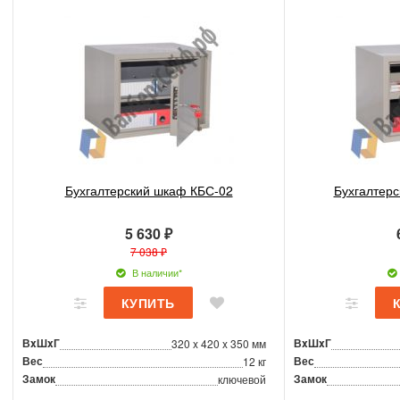
Бухгалтерский шкаф КБС-02
Бухгалтер
5 630 ₽
7 038 ₽
В наличии*
ВxШxГ
ВxШxГ
320 x 420 x 350 мм
Вес
Вес
12 кг
Замок
Замок
ключевой