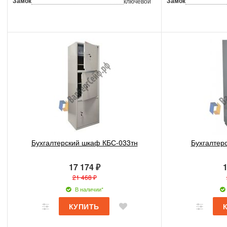
Замок
Замок
ключевой
Бухгалтерский шкаф КБС-033тн
Бухгалтер
17 174 ₽
1
21 468 ₽
В наличии*