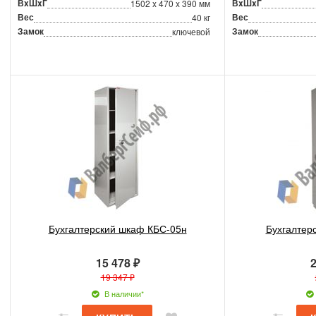
ВxШxГ
ВxШxГ
1502 x 470 x 390 мм
Вес
Вес
40 кг
Замок
Замок
ключевой
Бухгалтерский шкаф КБС-05н
Бухгалтер
15 478 ₽
2
19 347 ₽
В наличии*