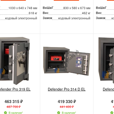
Г
ВxШxГ
ВxШxГ
1030 x 640 x 748 мм
830 x 580 x 673 мм
Вес
Вес
618 кг
462 кг
Замок
Замок
кодовый электронный
кодовый электронный
к
efender Pro 319 EL
Defender Pro 314 D EL
Defend
463 315 ₽
419 330 ₽
4
487 700 ₽
441 400 ₽
В наличии*
В наличии*