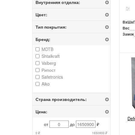
Внутренняя отделка:
Цвет:
ВxШx
Тип покрытия:
Вес
Замок
Бренд:
MDTB
Shtalkraft
Valberg
Рипост
Safetronics
Aiko
Страна производитель:
Цена:
Def
от
до
₽
0 ₽
1650900 ₽