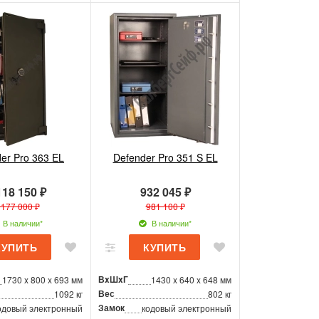
er Pro 363 EL
Defender Pro 351 S EL
118 150 ₽
932 045 ₽
 177 000 ₽
981 100 ₽
В наличии*
В наличии*
ВxШxГ
1730 x 800 x 693 мм
1430 x 640 x 648 мм
Вес
1092 кг
802 кг
Замок
одовый электронный
кодовый электронный