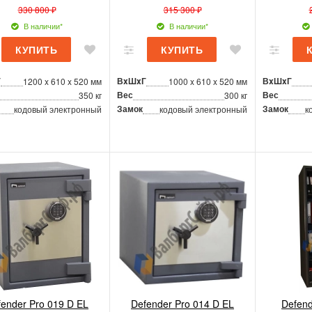
330 800 ₽
315 300 ₽
В наличии*
В наличии*
Г
ВxШxГ
ВxШxГ
1200 x 610 x 520 мм
1000 x 610 x 520 мм
Вес
Вес
350 кг
300 кг
Замок
Замок
кодовый электронный
кодовый электронный
к
fender Pro 019 D EL
Defender Pro 014 D EL
Defend