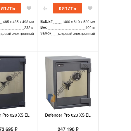
ВxШxГ
485 x 485 x 498 мм
1400 x 610 x 520 мм
Вес
232 кг
400 кг
Замок
одовый электронный
кодовый электронный
r Pro 028 XS EL
Defender Pro 023 XS EL
73 695 ₽
247 190 ₽