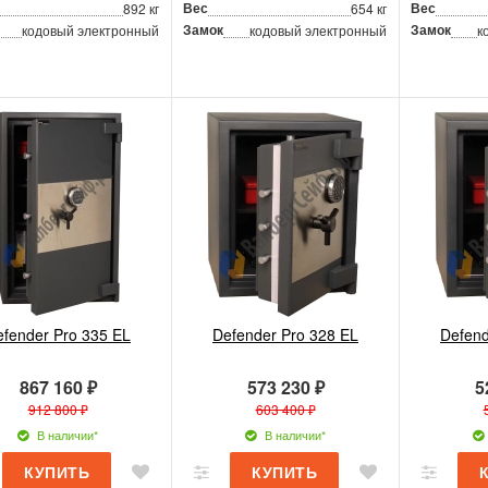
Вес
Вес
892 кг
654 кг
Замок
Замок
кодовый электронный
кодовый электронный
к
efender Pro 335 EL
Defender Pro 328 EL
Defend
867 160 ₽
573 230 ₽
5
912 800 ₽
603 400 ₽
В наличии*
В наличии*