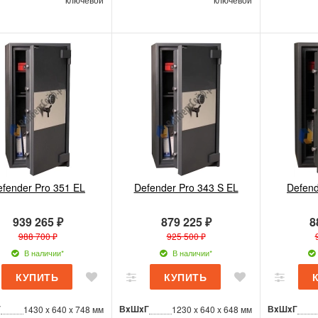
efender Pro 351 EL
Defender Pro 343 S EL
Defend
939 265 ₽
879 225 ₽
8
988 700 ₽
925 500 ₽
В наличии*
В наличии*
Г
ВxШxГ
ВxШxГ
1430 x 640 x 748 мм
1230 x 640 x 648 мм