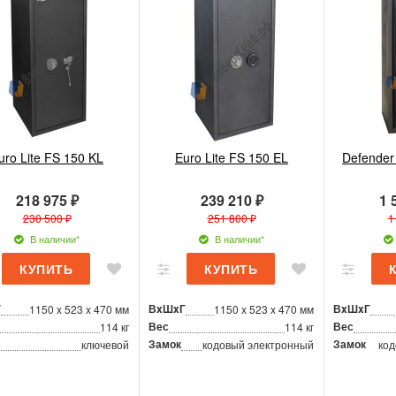
uro Lite FS 150 KL
Euro Lite FS 150 EL
Defender
218 975 ₽
239 210 ₽
1 
230 500 ₽
251 800 ₽
1
В наличии*
В наличии*
Г
ВxШxГ
ВxШxГ
1150 x 523 x 470 мм
1150 x 523 x 470 мм
Вес
Вес
114 кг
114 кг
Замок
Замок
ключевой
кодовый электронный
код