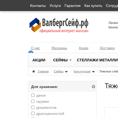
Контакты
Услуги
Гарантия
Как купить
Сотруд
Ленинг
Кингис
О нас
Магазины
Акции
Доставка
0
0
АКЦИИ
СЕЙФЫ
СТЕЛЛАЖИ МЕТАЛЛИ
Главная
/
Сейфы
/
Конструкция
/
Тяжелые се
Тяж
Для хранения:
денег
оружия
документов
драгоценностей