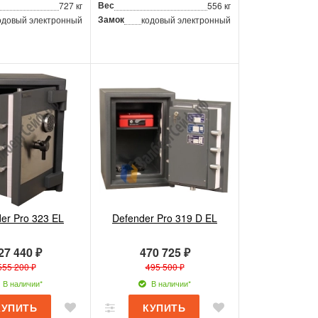
Вес
727 кг
556 кг
Замок
одовый электронный
кодовый электронный
er Pro 323 EL
Defender Pro 319 D EL
27 440 ₽
470 725 ₽
555 200 ₽
495 500 ₽
В наличии*
В наличии*