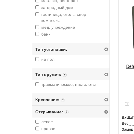
магазин, ресторан
загородный дом
гостиница, отель, спорт
комплекс
мед. учреждение
банк
Тип установки:
на пол
Def
Тип оружия:
?
травматическое, пистолеты
Крепление:
?
Открывание:
?
ВxШx
левое
Вес
правое
Замок