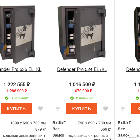
ender Pro 535 EL+KL
Defender Pro 524 EL+KL
Defend
1 222 555 ₽
1 016 500 ₽
1 
1 286 900 ₽
1 070 000 ₽
1
В наличии*
В наличии*
Г
ВxШxГ
ВxШxГ
1090 x 690 x 730 мм
790 x 690 x 730 мм
Вес
Вес
879 кг
669 кг
Замок
Замок
кодовый электронный +
кодовый электронный +
к
ключевой
ключевой