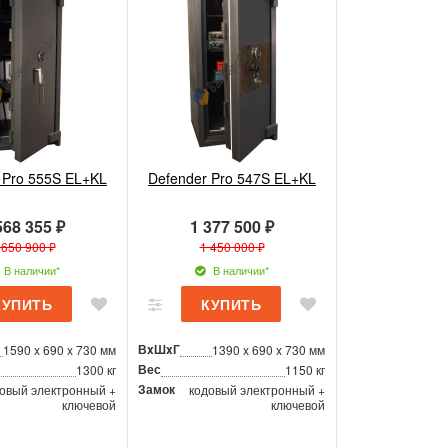
 Pro 555S EL+KL
Defender Pro 547S EL+KL
568 355 ₽
1 377 500 ₽
 650 900 ₽
1 450 000 ₽
В наличии*
В наличии*
ВxШxГ
1590 x 690 x 730 мм
1390 x 690 x 730 мм
Вес
1300 кг
1150 кг
Замок
овый электронный +
кодовый электронный +
ключевой
ключевой