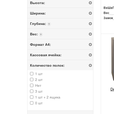
Высота:
ВxШx
Ширина:
Вес
Замок
Глубина:
?
Вес:
?
Формат А4:
Кассовая ячейка:
Количество полок:
1 шт
2 шт
Нет
D
3 шт
1 шт + 2 ящика
0 шт