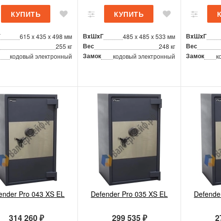
Г
ВxШxГ
ВxШxГ
615 x 435 x 498 мм
485 x 485 x 533 мм
Вес
Вес
255 кг
248 кг
Замок
Замок
кодовый электронный
кодовый электронный
к
ender Pro 043 XS EL
Defender Pro 035 XS EL
Defende
314 260 ₽
299 535 ₽
2