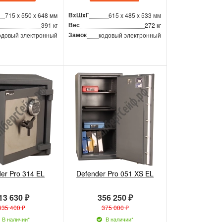
ВxШxГ
715 x 550 x 648 мм
615 x 485 x 533 мм
Вес
391 кг
272 кг
Замок
одовый электронный
кодовый электронный
er Pro 314 EL
Defender Pro 051 XS EL
13 630 ₽
356 250 ₽
435 400 ₽
375 000 ₽
В наличии*
В наличии*