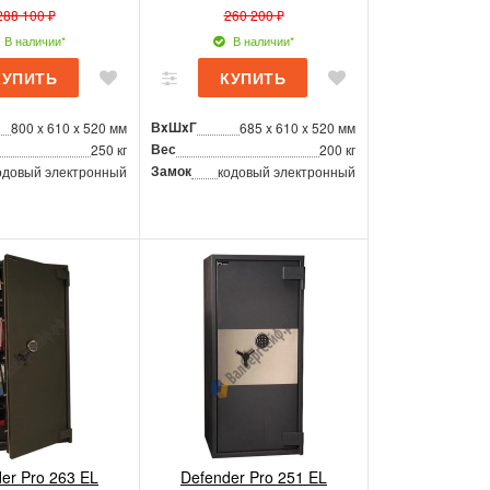
288 100 ₽
260 200 ₽
В наличии*
В наличии*
ВxШxГ
800 x 610 x 520 мм
685 x 610 x 520 мм
Вес
250 кг
200 кг
Замок
одовый электронный
кодовый электронный
er Pro 263 EL
Defender Pro 251 EL