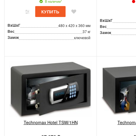
В наличии*
ВxШxГ
ВxШxГ
480 x 420 x 360 мм
Вес
Вес
37 кг
Замок
Замок
ключевой
Technomax Hotel TSW/1HN
Technoma