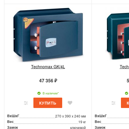
Technomax GK/4L
Tech
47 356 ₽
5
В наличии*
ВxШxГ
ВxШxГ
270 x 390 x 240 мм
Вес
Вес
19 кг
Замок
Замок
ключевой