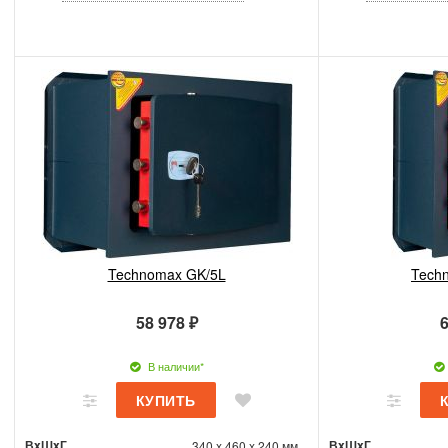
Technomax GK/5L
Tech
58 978 ₽
6
В наличии*
ВxШxГ
ВxШxГ
340 x 460 x 240 мм