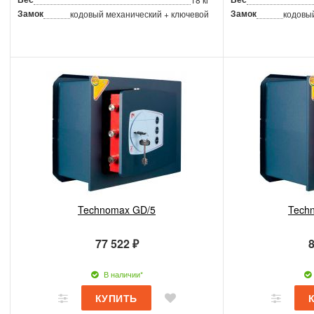
Замок
Замок
кодовый механический + ключевой
кодовы
Technomax GD/5
Tech
77 522 ₽
8
В наличии*