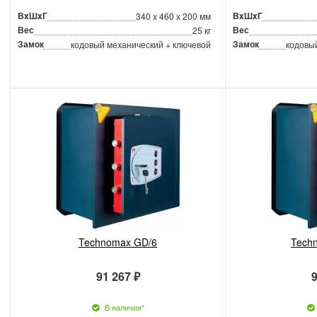
ВxШxГ
ВxШxГ
340 x 460 x 200 мм
Вес
Вес
25 кг
Замок
Замок
кодовый механический + ключевой
кодовы
Technomax GD/6
Tech
91 267 ₽
9
В наличии*