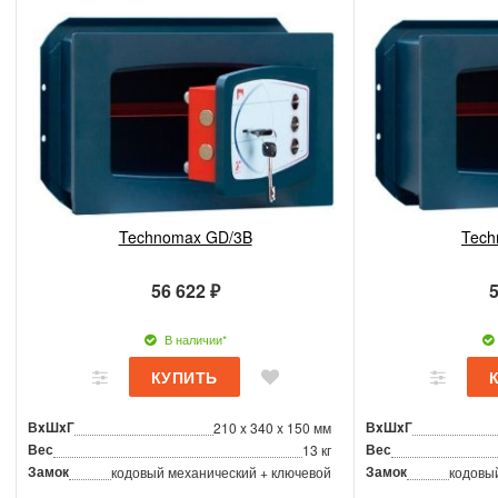
Technomax GD/3B
Tech
56 622 ₽
5
В наличии*
ВxШxГ
ВxШxГ
210 x 340 x 150 мм
Вес
Вес
13 кг
Замок
Замок
кодовый механический + ключевой
кодовы