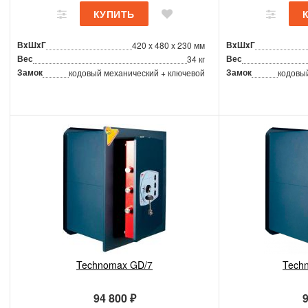
ВxШxГ
ВxШxГ
420 x 480 x 230 мм
Вес
Вес
34 кг
Замок
Замок
кодовый механический + ключевой
кодовы
Technomax GD/7
Tech
94 800 ₽
9