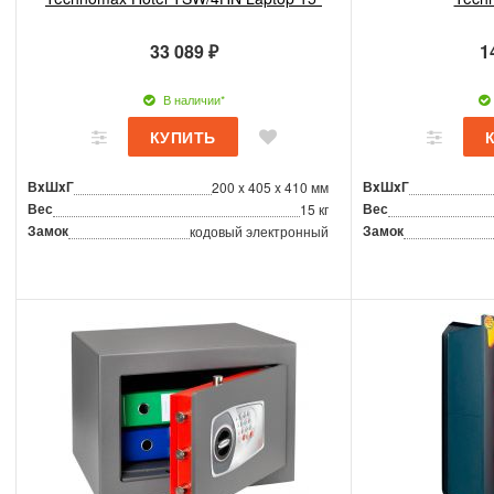
33 089 ₽
1
В наличии*
ВxШxГ
ВxШxГ
200 x 405 x 410 мм
Вес
Вес
15 кг
Замок
Замок
кодовый электронный