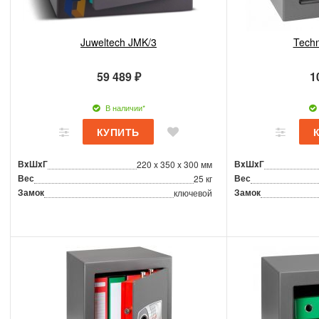
Juweltech JMK/3
Tech
59 489 ₽
1
В наличии*
ВxШxГ
ВxШxГ
220 x 350 x 300 мм
Вес
Вес
25 кг
Замок
Замок
ключевой