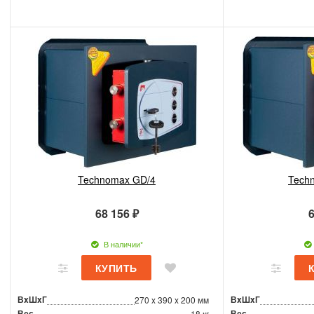
Technomax GD/4
Tech
68 156 ₽
6
В наличии*
ВxШxГ
ВxШxГ
270 x 390 x 200 мм
Вес
Вес
18 кг