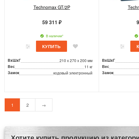
Technomax GT/2P
Tech
59 311 ₽
9
В наличии*
ВxШxГ
ВxШxГ
210 x 270 x 200 мм
Вес
Вес
11 кг
Замок
Замок
кодовый электронный
1
2
→
Хотите купить продукцию из категории