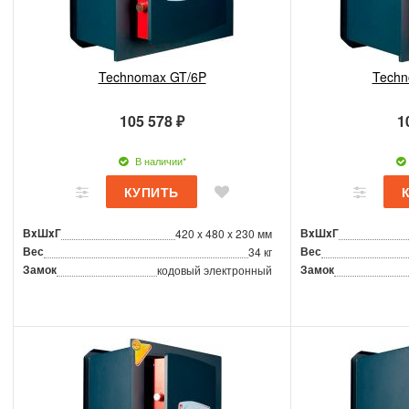
Technomax GT/6P
Techn
105 578 ₽
1
В наличии*
ВxШxГ
ВxШxГ
420 x 480 x 230 мм
Вес
Вес
34 кг
Замок
Замок
кодовый электронный