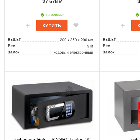
27 678 ₽
3
В наличии*
ВxШxГ
ВxШxГ
200 x 350 x 200 мм
Вес
Вес
9 кг
Замок
Замок
кодовый электронный
Technomax Hotel TSW/4HN Laptop 15"
Tech