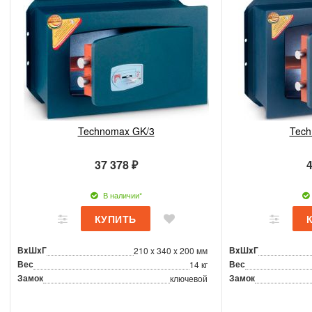
Technomax GK/3
Tech
37 378 ₽
4
В наличии*
ВxШxГ
ВxШxГ
210 x 340 x 200 мм
Вес
Вес
14 кг
Замок
Замок
ключевой