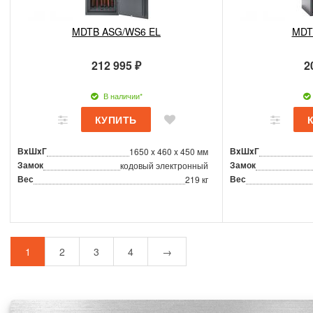
MDTB ASG/WS6 EL
MDT
212 995 ₽
2
В наличии*
ВxШxГ
ВxШxГ
1650 x 460 x 450 мм
Замок
Замок
кодовый электронный
Вес
Вес
219 кг
1
2
3
4
→