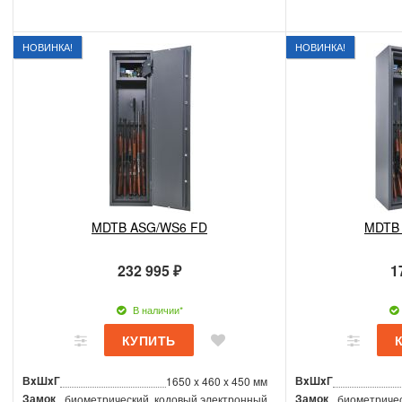
НОВИНКА!
НОВИНКА!
MDTB ASG/WS6 FD
MDTB
232 995 ₽
1
В наличии*
ВxШxГ
ВxШxГ
1650 x 460 x 450 мм
Замок
Замок
биометрический, кодовый электронный
биометричес