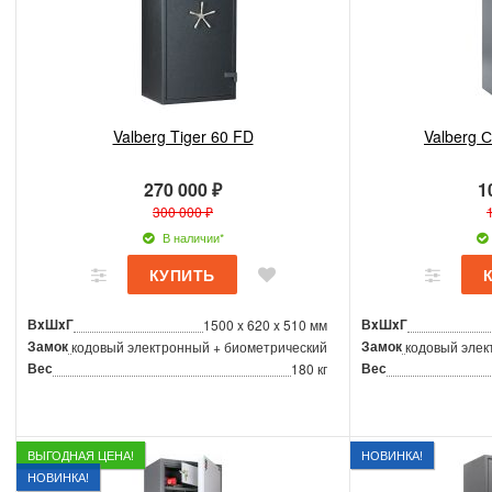
Valberg Tiger 60 FD
Valberg С
270 000 ₽
1
300 000 ₽
В наличии*
ВxШxГ
ВxШxГ
1500 x 620 x 510 мм
Замок
Замок
кодовый электронный + биометрический
кодовый элек
Вес
Вес
180 кг
ВЫГОДНАЯ ЦЕНА!
НОВИНКА!
НОВИНКА!