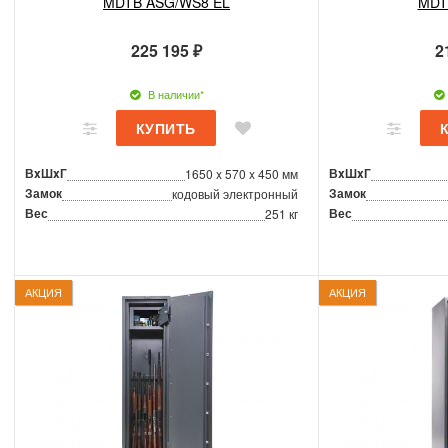
MDTB ASG/WS8 EL
MDT
225 195 ₽
2
В наличии*
ВxШxГ
ВxШxГ
1650 x 570 x 450 мм
Замок
Замок
кодовый электронный
Вес
Вес
251 кг
АКЦИЯ
АКЦИЯ