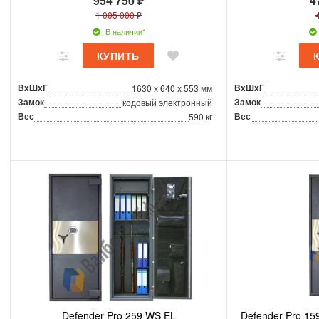
954 750 ₽
4
1 005 000 ₽
В наличии*
ВxШxГ
ВxШxГ
1630 x 640 x 553 мм
Замок
Замок
кодовый электронный
Вес
Вес
590 кг
Defender Pro 259 WS EL
Defender Pro 15