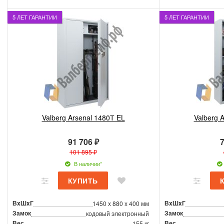
5 ЛЕТ ГАРАНТИИ
5 ЛЕТ ГАРАНТИИ
Valberg Arsenal 1480Т EL
Valberg 
91 706 ₽
7
101 895 ₽
В наличии*
ВxШxГ
ВxШxГ
1450 x 880 x 400 мм
Замок
Замок
кодовый электронный
Вес
Вес
155 кг