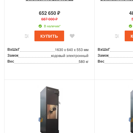
652 650 ₽
4
687 000 ₽
В наличии*
ВxШxГ
ВxШxГ
1630 x 640 x 553 мм
Замок
Замок
кодовый электронный
Вес
Вес
580 кг