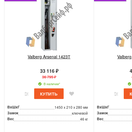
Valberg Arsenal 1423Т
Valberg
33 116 ₽
4
36 795 ₽
В наличии*
ВxШxГ
ВxШxГ
1450 x 210 x 280 мм
Замок
Замок
ключевой
Вес
Вес
46 кг