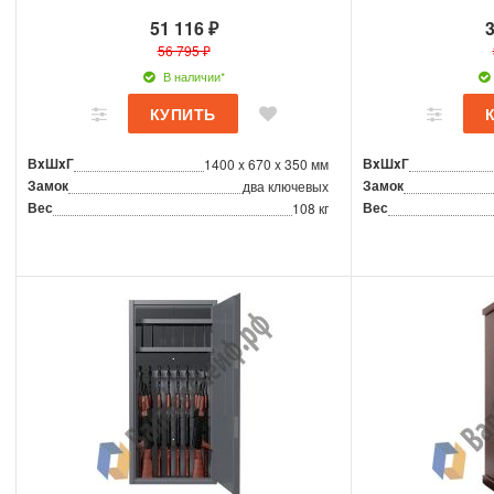
51 116 ₽
3
56 795 ₽
В наличии*
ВxШxГ
ВxШxГ
1400 x 670 x 350 мм
Замок
Замок
два ключевых
Вес
Вес
108 кг