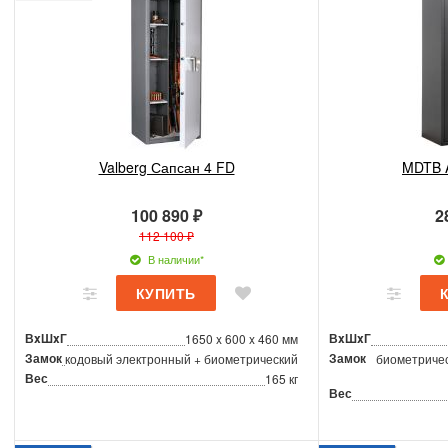
Valberg Сапсан 4 FD
MDTB 
100 890 ₽
2
112 100 ₽
В наличии*
ВxШxГ
ВxШxГ
1650 x 600 x 460 мм
Замок
Замок
кодовый электронный + биометрический
биометричес
Вес
165 кг
Вес