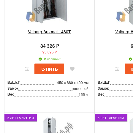
Valberg Arsenal 1480Т
Valberg 
84 326 ₽
6
93 695 ₽
В наличии*
ВxШxГ
ВxШxГ
1450 x 880 x 400 мм
Замок
Замок
ключевой
Вес
Вес
155 кг
5 ЛЕТ ГАРАНТИИ
5 ЛЕТ ГАРАНТИИ