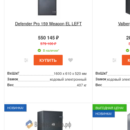
Defender Pro 159 Weapon EL LEFT
Valber
550 145 ₽
2
579 100 ₽
В наличии*
ВxШxГ
ВxШxГ
1600 x 610 x 520 мм
Замок
Замок
кодовый электронный
кодовый элек
Вес
Вес
407 кг
НОВИНКА!
ВЫГОДНАЯ ЦЕНА!
НОВИНКА!