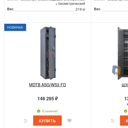
+ биометрический
Вес
Вес
219 кг
НОВИНКА!
MDTB ASG/WS3 FD
ШХ
146 295 ₽
1
В наличии*