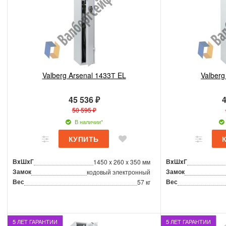
Valberg Arsenal 1433Т EL
Valberg
45 536 ₽
4
50 595 ₽
В наличии*
ВxШxГ
ВxШxГ
1450 x 260 x 350 мм
Замок
Замок
кодовый электронный
Вес
Вес
57 кг
5 ЛЕТ ГАРАНТИИ
5 ЛЕТ ГАРАНТИИ