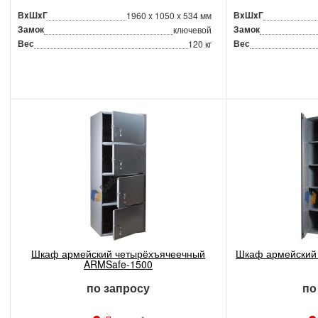
ВxШxГ
ВxШxГ
1960 x 1050 x 534 мм
Замок
Замок
ключевой
Вес
Вес
120 кг
Шкаф армейский четырёхъячеечный
Шкаф армейский
ARMSafe-1500
по запросу
по