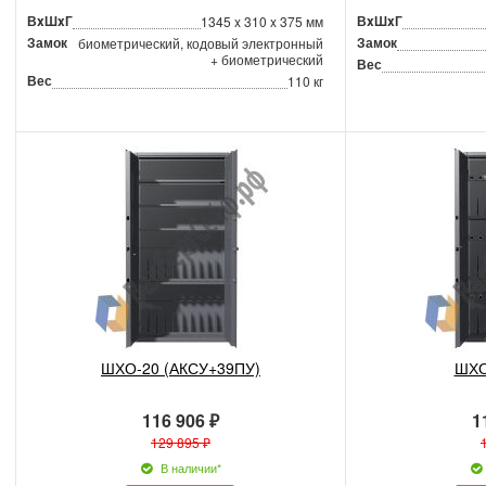
ВxШxГ
ВxШxГ
1345 x 310 x 375 мм
Замок
Замок
биометрический, кодовый электронный
+ биометрический
Вес
Вес
110 кг
ШХО-20 (АКСУ+39ПУ)
ШХО
116 906 ₽
1
129 895 ₽
В наличии*