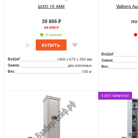
ШХО-10 АКМ
Valberg А
39 866 ₽
по
44 295 ₽
В наличии*
ВxШxГ
ВxШxГ
1400 x 670 x 350 мм
Замок
Замок
два ключевых
Вес
Вес
100 кг
5 ЛЕТ ГАРАНТИИ