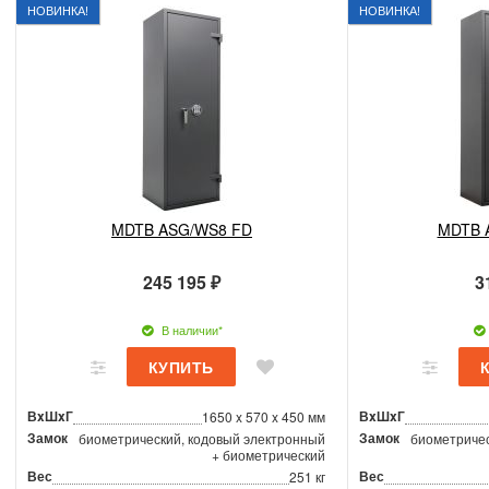
НОВИНКА!
НОВИНКА!
MDTB ASG/WS8 FD
MDTB 
245 195 ₽
3
В наличии*
ВxШxГ
ВxШxГ
1650 x 570 x 450 мм
Замок
Замок
биометрический, кодовый электронный
биометричес
+ биометрический
Вес
Вес
251 кг