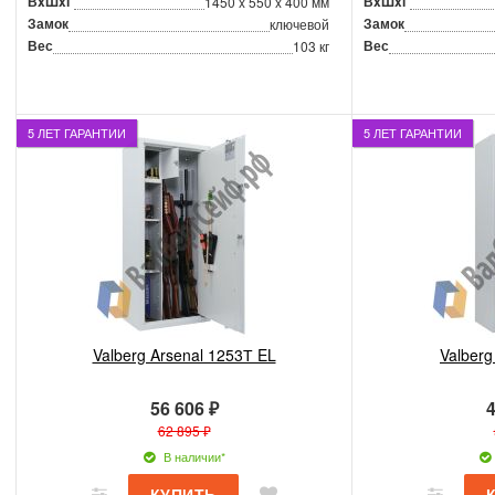
ВxШxГ
ВxШxГ
1450 x 550 x 400 мм
Замок
Замок
ключевой
Вес
Вес
103 кг
5 ЛЕТ ГАРАНТИИ
5 ЛЕТ ГАРАНТИИ
Valberg Arsenal 1253Т EL
Valberg
56 606 ₽
4
62 895 ₽
В наличии*