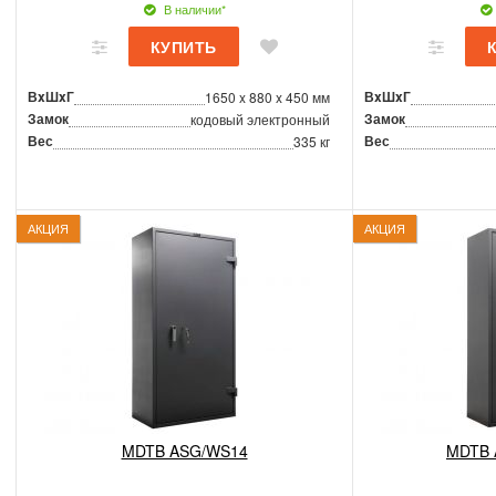
В наличии*
ВxШxГ
ВxШxГ
1650 x 880 x 450 мм
Замок
Замок
кодовый электронный
Вес
Вес
335 кг
АКЦИЯ
АКЦИЯ
MDTB ASG/WS14
MDTB 