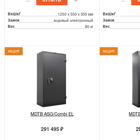
ВxШxГ
ВxШxГ
1250 x 550 x 350 мм
Замок
Замок
кодовый электронный
Вес
Вес
80 кг
АКЦИЯ
АКЦИЯ
MDTB ASG/Combi EL
MDTB
291 495 ₽
2