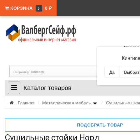
КОРЗИНА
0 ₽
0
Время р
Адрес:
Ленингра
Кингис
Да
Выбрать
Каталог товаров
Главная
/
Металлическая мебель
/
Сушильные шк
ПОДОБРАТЬ ТОВАР
Сушильные стойки Норд