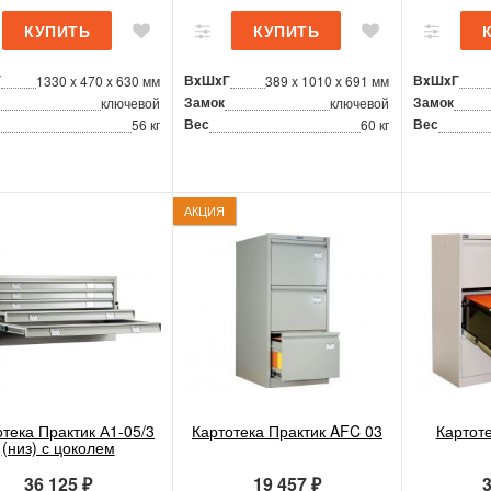
Г
ВxШxГ
ВxШxГ
1330 x 470 x 630 мм
389 x 1010 x 691 мм
Замок
Замок
ключевой
ключевой
Вес
Вес
56 кг
60 кг
АКЦИЯ
отека Практик А1-05/3
Картотека Практик AFC 03
Картоте
(низ) с цоколем
36 125 ₽
19 457 ₽
3