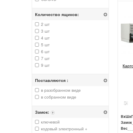
Количество ящиков:
2 шт
3 шт
4 шт
5 шт
6 шт
7 шт
9 шт
Карт
Поставляются :
в разобранном виде
в собранном виде
Замок:
?
ВxШx
ключевой
Замок
кодовый электронный +
Вес