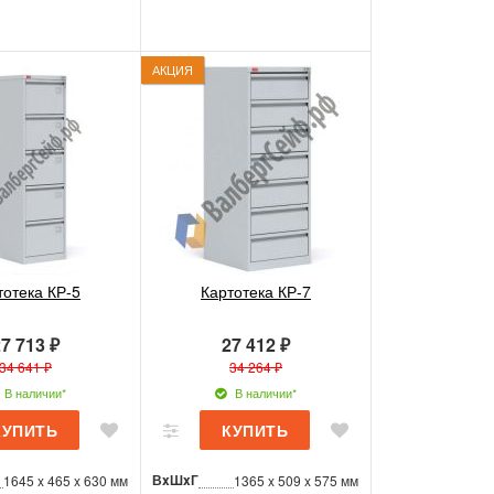
АКЦИЯ
тотека КР-5
Картотека КР-7
7 713 ₽
27 412 ₽
34 641 ₽
34 264 ₽
В наличии*
В наличии*
ВxШxГ
1645 x 465 x 630 мм
1365 x 509 x 575 мм