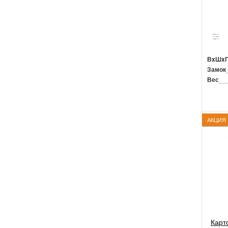
ВxШx
Замок
Вес
АКЦИЯ
Карт