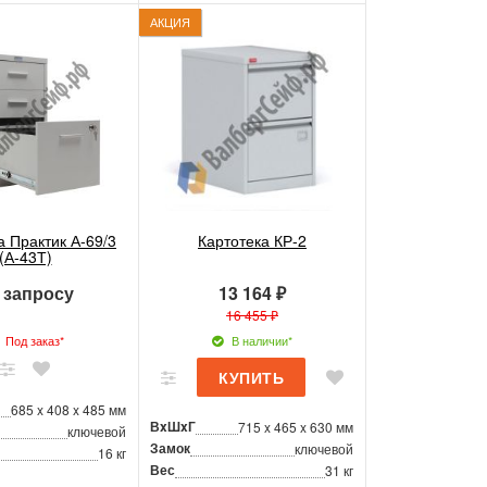
АКЦИЯ
а Практик А-69/3
Картотека КР-2
(А-43Т)
 запросу
13 164 ₽
16 455 ₽
Под заказ*
В наличии*
685 x 408 x 485 мм
ВxШxГ
715 x 465 x 630 мм
ключевой
Замок
ключевой
16 кг
Вес
31 кг