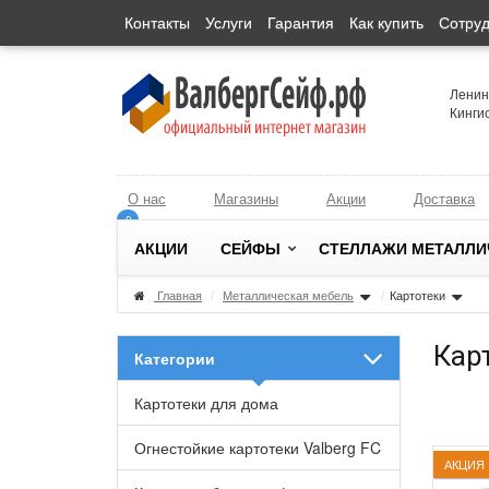
Контакты
Услуги
Гарантия
Как купить
Сотруд
Ленинг
Кингис
О нас
Магазины
Акции
Доставка
0
0
АКЦИИ
СЕЙФЫ
СТЕЛЛАЖИ МЕТАЛЛИ
Главная
/
Металлическая мебель
/
Картотеки
Кар
Категории
Картотеки для дома
Огнестойкие картотеки Valberg FC
АКЦИЯ