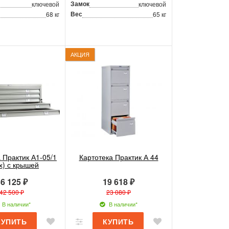
Замок
ключевой
ключевой
Вес
68 кг
65 кг
АКЦИЯ
 Практик А1-05/1
Картотека Практик А 44
х) с крышей
6 125 ₽
19 618 ₽
42 500 ₽
23 080 ₽
В наличии*
В наличии*