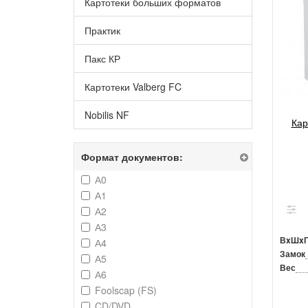
Картотеки больших форматов
Практик
Пакс КР
Картотеки Valberg FC
Nobilis NF
Кар
Формат документов:
А0
А1
А2
А3
ВxШx
А4
Замок
А5
Вес
А6
Foolscap (FS)
CD/DVD