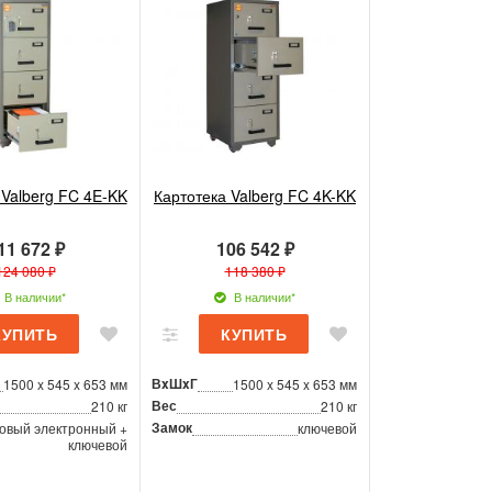
 Valberg FC 4E-KK
Картотека Valberg FC 4K-KK
11 672 ₽
106 542 ₽
124 080 ₽
118 380 ₽
В наличии*
В наличии*
ВxШxГ
1500 x 545 x 653 мм
1500 x 545 x 653 мм
Вес
210 кг
210 кг
Замок
овый электронный +
ключевой
ключевой