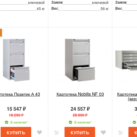
Замок
Замок
ключевой
ключевой
Вес
Вес
45 кг
56 кг
тотека Практик А 43
Картотека Nobilis NF 03
Картотека
(вер
15 547 ₽
24 557 ₽
3
18 290 ₽
28 890 ₽
В наличии*
В наличии*