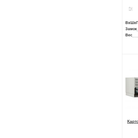
ВxШx
Замок
Вес
Карт