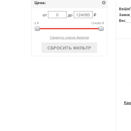
Цена:
ВxШx
от
до
₽
Замок
Вес
0 ₽
124080 ₽
Свернуть список фильтра
СБРОСИТЬ ФИЛЬТР
Кар