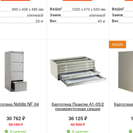
Г
ВxШxГ
ВxШxГ
995 x 408 x 485 мм
1020 x 470 x 630 мм
Замок
Замок
ключевой
ключевой
Вес
Вес
29 кг
45 кг
АКЦИЯ
тотека Nobilis NF 04
Картотека Практик А1-05/2
Картотек
промежуточная секция
30 762 ₽
36 125 ₽
1
36 190 ₽
42 500 ₽
В наличии*
В наличии*