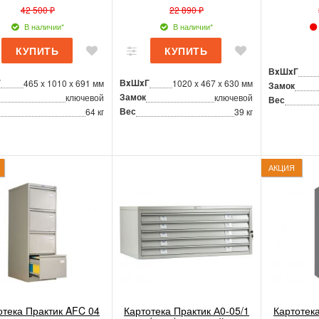
42 500 ₽
22 890 ₽
В наличии*
В наличии*
ВxШxГ
Г
ВxШxГ
465 x 1010 x 691 мм
1020 x 467 x 630 мм
Замок
Замок
ключевой
ключевой
Вес
Вес
64 кг
39 кг
АКЦИЯ
отека Практик AFC 04
Картотека Практик А0-05/1
Картотек