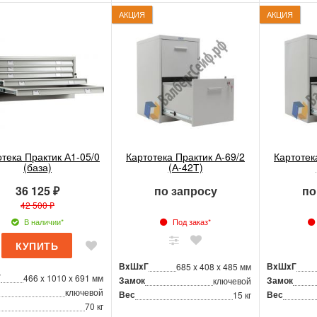
АКЦИЯ
АКЦИЯ
отека Практик А1-05/0
Картотека Практик А-69/2
Картотек
(база)
(А-42Т)
36 125 ₽
по запросу
по
42 500 ₽
В наличии*
Под заказ*
ВxШxГ
ВxШxГ
685 x 408 x 485 мм
Г
466 x 1010 x 691 мм
Замок
Замок
ключевой
ключевой
Вес
Вес
15 кг
70 кг