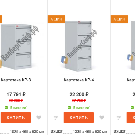
АКЦИЯ
АКЦИЯ
Картотека КР-3
Картотека КР-4
Кар
17 791 ₽
22 200 ₽
2
22 239 ₽
27 750 ₽
В наличии*
В наличии*
Г
ВxШxГ
ВxШxГ
1025 x 465 x 630 мм
1335 x 465 x 630 мм