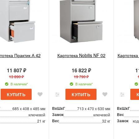
тотека Практик А 42
Картотека Nobilis NF 02
Картотека
11 807 ₽
16 822 ₽
1
13 890 ₽
19 790 ₽
В наличии*
В наличии*
Г
ВxШxГ
ВxШxГ
685 x 408 x 485 мм
713 x 470 x 630 мм
Замок
Вес
ключевой
ключевой
Вес
Замок
21 кг
32 кг
код