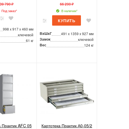
39 790 ₽
66 200 ₽
Под заказ*
В наличии*
998 x 917 x 460 мм
ВxШxГ
491 x 1359 x 927 мм
ключевой
Замок
ключевой
61 кг
Вес
124 кг
а Практик AFC 05
Картотека Практик А0-05/2