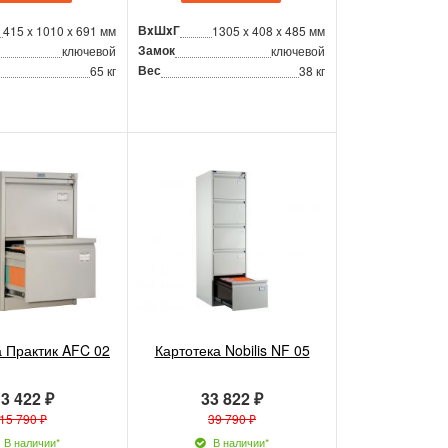
ВxШxГ
415 x 1010 x 691 мм
1305 x 408 x 485 мм
Замок
ключевой
ключевой
Вес
65 кг
38 кг
а Практик AFC 02
Картотека Nobilis NF 05
3 422 ₽
33 822 ₽
15 790 ₽
39 790 ₽
В наличии*
В наличии*