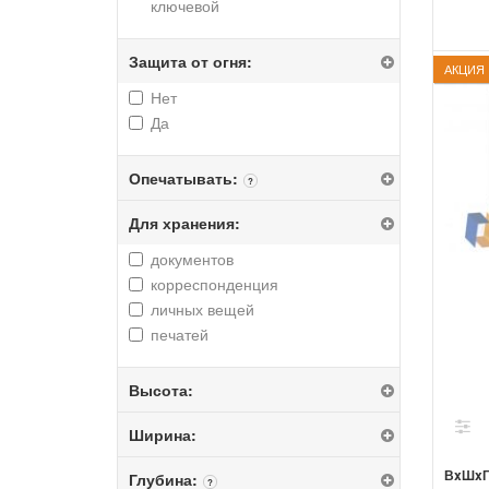
ключевой
Защита от огня:
АКЦИЯ
Нет
Да
Опечатывать:
?
Для хранения:
документов
корреспонденция
личных вещей
печатей
Высота:
Ширина:
ВxШx
Глубина:
?