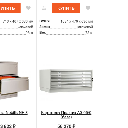
ВxШxГ
713 x 467 x 630 мм
1634 x 470 x 630 мм
Замок
ключевой
ключевой
Вес
28 кг
73 кг
ка Nobilis NF 3
Картотека Практик А0-05/0
(база)
3 822 ₽
56 270 ₽