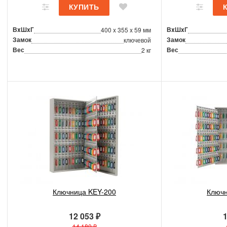
ВxШxГ
ВxШxГ
400 x 355 x 59 мм
Замок
Замок
ключевой
Вес
Вес
2 кг
Ключница KEY-200
Ключн
12 053 ₽
1
14 180 ₽