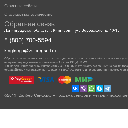
Офисные сейфы
Стеллажи металлические
Обратная связь
Ленинградская область г. Кингисепп, ул. Воровского, д. 40/15
8 (800) 700-5594
kingisepp@valbergseif.ru
Обращаем ваше внимание на то, что предложения на интернет-сайте ни при каких усло
офертой, определяемой положениями Статьи 437 (2) ГК РФ.
Для получения подробной информации о наличии и стоимости указанных на сайте товаро
обращайтесь к менеджеру по телефону
8 (800) 700-5594
или по электронной почте: kingisep
©2019, ВалбергСейф.рф – продажа сейфов и металлической ме