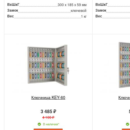
ВxШxГ
ВxШxГ
300 x 185 x 59 мм
Замок
Замок
ключевой
Вес
Вес
1 кг
Ключница KEY-60
Ключн
3 485 ₽
4 100 ₽
В наличии*