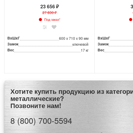
23 656 ₽
3
27 830 ₽
Под заказ*
ВxШxГ
ВxШxГ
600 x 710 x 90 мм
Замок
Замок
ключевой
Вес
Вес
17 кг
Хотите купить продукцию из категории Ключницы
металлические?
Позвоните нам!
8 (800) 700-5594