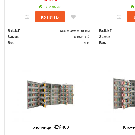
В наличии*
ВxШxГ
ВxШxГ
600 x 355 x 90 мм
Замок
Замок
ключевой
Вес
Вес
9 кг
Ключница KEY-400
Ключн