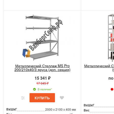
Металлический Стеллаж MS Pro
Металлический С
200/210x40/3 яруса (доп. секция)
(
15 341 ₽
по
17 045 ₽
В наличии*
ВxШxГ
ВxШxГ
2000 x 2100 x 400 мм
Вес