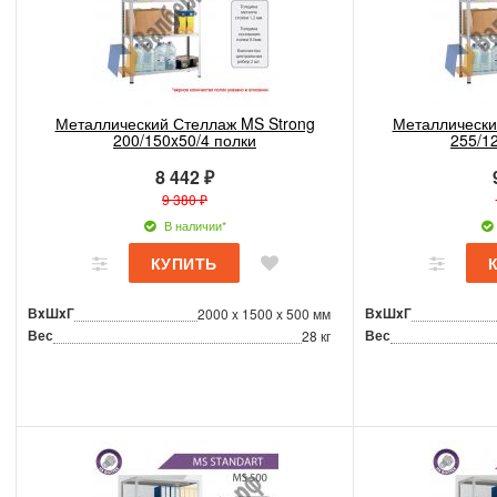
Металлический Стеллаж MS Strong
Металлически
200/150x50/4 полки
255/1
8 442 ₽
9 380 ₽
В наличии*
ВxШxГ
ВxШxГ
2000 x 1500 x 500 мм
Вес
Вес
28 кг