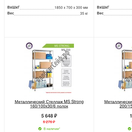
ВxШxГ
ВxШxГ
1850 x 700 x 300 мм
Вес
Вес
35 кг
Металлический Стеллаж MS Strong
Металлически
160/100x30/6 полок
200/1
5 648 ₽
1
6 276 ₽
В наличии*