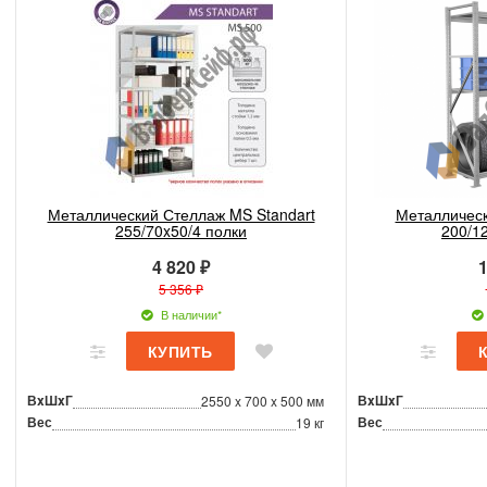
Металлический Стеллаж MS Standart
Металлическ
255/70x50/4 полки
200/1
4 820 ₽
1
5 356 ₽
В наличии*
ВxШxГ
ВxШxГ
2550 x 700 x 500 мм
Вес
Вес
19 кг