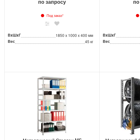
по запросу
по
Под заказ*
ВxШxГ
ВxШxГ
1850 x 1000 x 400 мм
Вес
Вес
45 кг