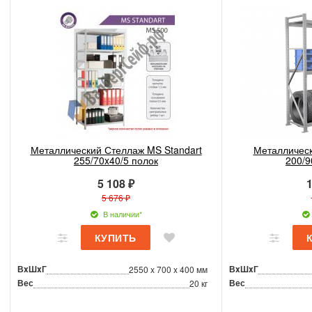
Металлический Стеллаж MS Standart
Металлическ
255/70x40/5 полок
200/9
5 108 ₽
1
5 676 ₽
В наличии*
ВxШxГ
ВxШxГ
2550 x 700 x 400 мм
Вес
Вес
20 кг