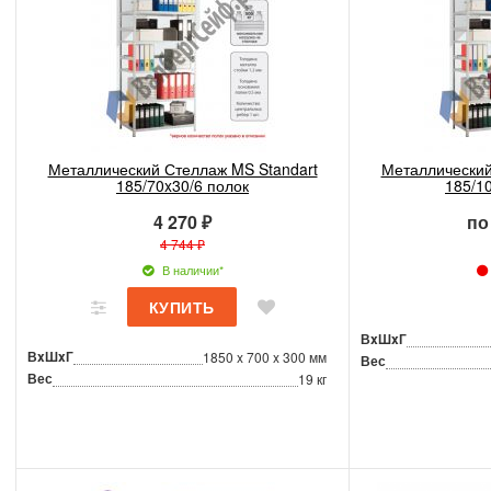
Металлический Стеллаж MS Standart
Металлический
185/70x30/6 полок
185/1
4 270 ₽
по
4 744 ₽
В наличии*
ВxШxГ
ВxШxГ
1850 x 700 x 300 мм
Вес
Вес
19 кг