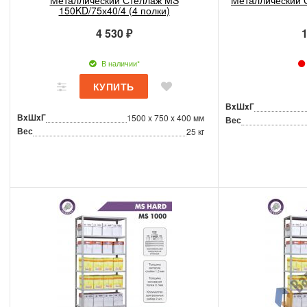
Металлический Стеллаж MS
Металлический 
150KD/75х40/4 (4 полки)
4 530 ₽
1
В наличии*
ВxШxГ
ВxШxГ
1500 x 750 x 400 мм
Вес
Вес
25 кг