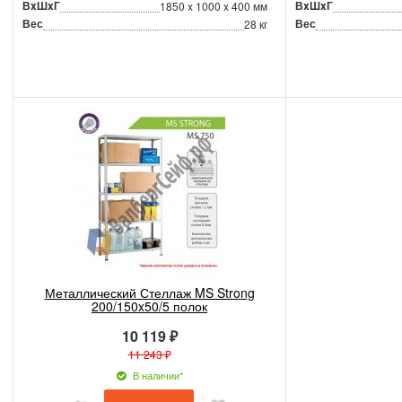
ВxШxГ
ВxШxГ
1850 x 1000 x 400 мм
Вес
Вес
28 кг
Металлический Стеллаж MS Strong
200/150x50/5 полок
10 119 ₽
11 243 ₽
В наличии*