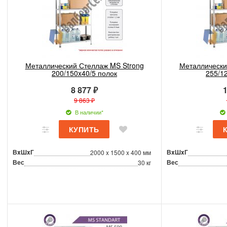
Металлический Стеллаж MS Strong
Металлически
200/150x40/5 полок
255/1
8 877 ₽
1
9 863 ₽
В наличии*
ВxШxГ
ВxШxГ
2000 x 1500 x 400 мм
Вес
Вес
30 кг